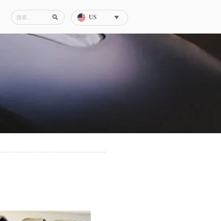
US

