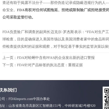
查还有助于揭露不法分子——那些伪造记录或隐瞒违规行为的人
命安全。
FDA有权对任何试图拖延、拒绝或限制验厂或拒绝接受
公司采取监管行动。
FDA负责验厂和调查的副局长迈克尔·罗杰斯表示：“FDA对生
球检查，目的是确保进入美国市场以及美国消费者家中的食品和
些检查提供实时的证据和观察，对于制定基于事实的监管决策以保
上一页：
FDA对蛤蜊中含有PFAS的企业发出新的进口警报
下一页：
FDA针对产品标签的执法态度：重视证据
联系我们
公司：FDAImports.com中国办事处
地址：山东省青岛市高新区汇智桥路151号，中科研发城3号楼920