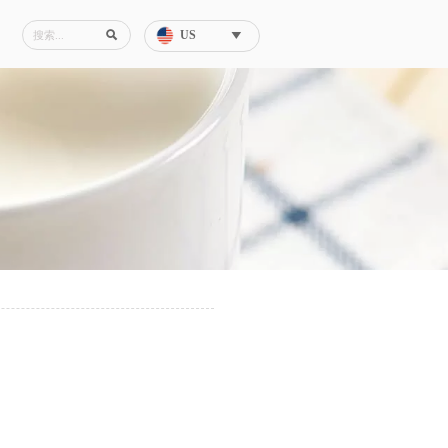
US

