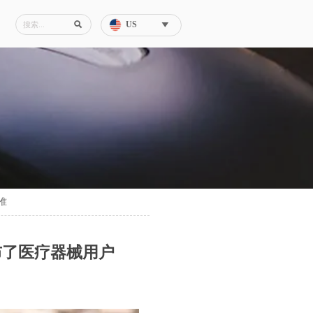
US


准
布了医疗器械用户