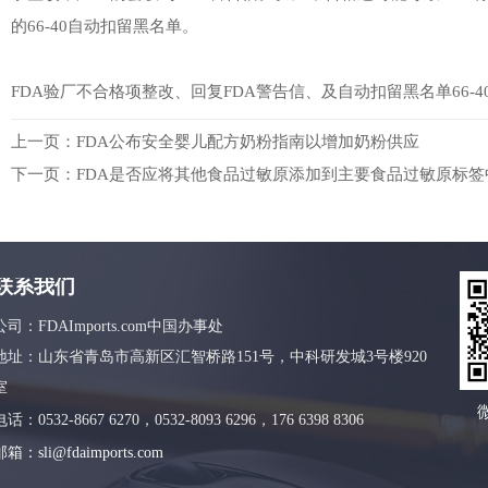
的66-40自动扣留黑名单。
FDA验厂不合格项整改、回复FDA警告信、及自动扣留黑名单66-
上一页：
FDA公布安全婴儿配方奶粉指南以增加奶粉供应
下一页：
FDA是否应将其他食品过敏原添加到主要食品过敏原标签
联系我们
公司：FDAImports.com中国办事处
地址：山东省青岛市高新区汇智桥路151号，中科研发城3号楼920
室
电话：0532-8667 6270，0532-8093 6296，176 6398 8306
邮箱：sli@fdaimports.com