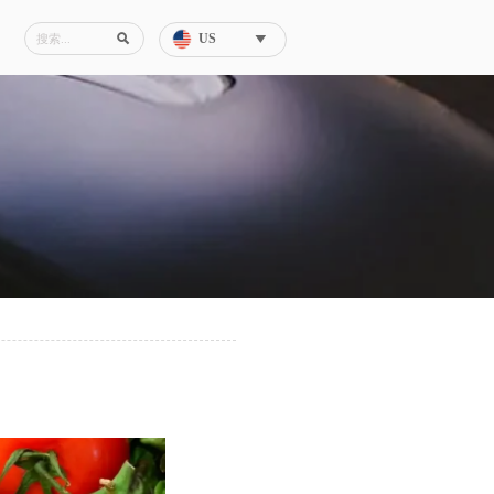
US

