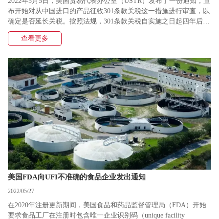
2022年5月5日，美国贸易代表办公室（USTR）发布了一份通知，宣
布开始对从中国进口的产品征收301条款关税这一措施进行审查，以
确定是否延长关税。按照法规，301条款关税自实施之日起四年后自
动终止，除非USTR在自到期之日起60天内收到继续征收关税的书面
查看更多
请求，并且对此进行审查。
美国FDA向UFI不准确的食品企业发出通知
2022/05/27
在2020年注册更新期间，美国食品和药品监督管理局（FDA）开始
要求食品工厂在注册时包含唯一企业识别码（unique facility