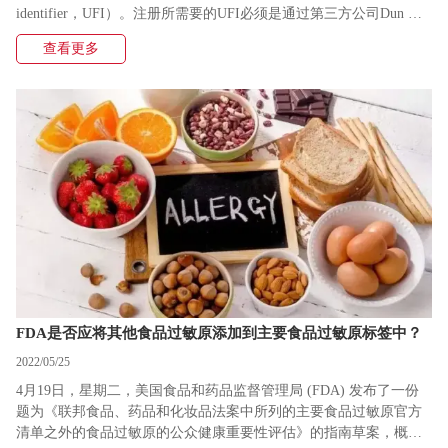
identifier，UFI）。注册所需要的UFI必须是通过第三方公司Dun &
Bradstreet获得的DUNS编码。由于各行业在规定的时间范围内难以
查看更多
获得DUNS编码，FDA将该截止日期延长了90天，允许工厂提交注
册时UFI状态为”待定“。2021年3月份，FDA进一步将日期延长到今
年年底，即2022年12月31日。
FDA是否应将其他食品过敏原添加到主要食品过敏原标签中？
2022/05/25
4月19日，星期二，美国食品和药品监督管理局 (FDA) 发布了一份
题为《联邦食品、药品和化妆品法案中所列的主要食品过敏原官方
清单之外的食品过敏原的公众健康重要性评估》的指南草案，概述